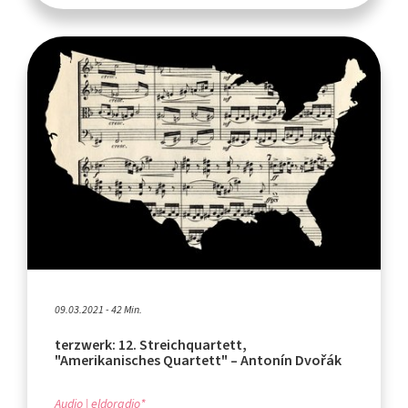
09.03.2021 - 42 Min.
terzwerk: 12. Streichquartett,
"Amerikanisches Quartett" – Antonín Dvořák
Audio
eldoradio*