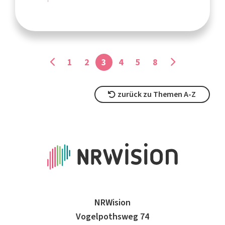
1
2
3
4
5
8
zurück zu Themen A-Z
NRWision
Vogelpothsweg 74