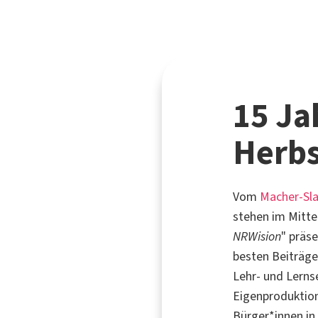
15 Ja
Herb
Vom
Macher-Sl
stehen im Mitte
NRWision
" präs
besten Beiträge
Lehr- und Lerns
Eigenproduktion
Bürger*innen in