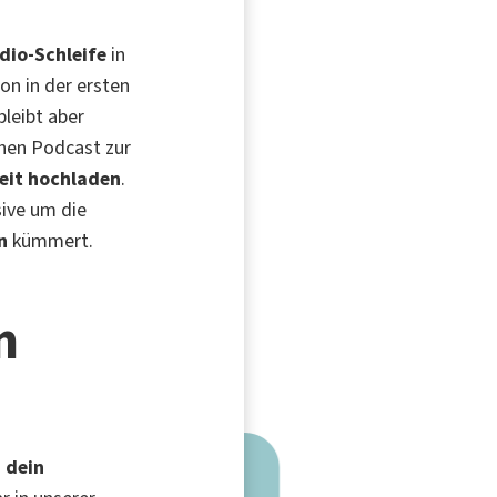
dio-Schleife
in
on in der ersten
bleibt aber
inen Podcast zur
eit hochladen
.
ive um die
n
kümmert.
m
s
dein