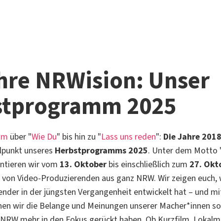
hre NRWision: Unser
stprogramm 2025
am
über "
Wie Du
" bis hin zu "
Lass uns reden
":
Die Jahre 2018
lpunkt unseres
Herbstprogramms 2025
. Unter dem Motto 
entieren wir vom
13. Oktober
bis einschließlich zum
27. Okt
 von Video-Produzierenden aus ganz NRW. Wir zeigen euch, w
ender in der jüngsten Vergangenheit entwickelt hat – und m
en wir die Belange und Meinungen unserer Macher*innen so
 NRW mehr in den Fokus gerückt haben. Ob Kurzfilm, Lokal