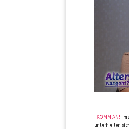
"
KOMM AN!
" h
unterhielten si