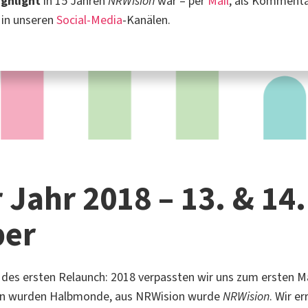
ighlight
in 15 Jahren
NRWision
war – per
Mail
, als Kommenta
 in unseren
Social-Media
-Kanälen.
 Jahr 2018 – 13. & 14.
ber
 des ersten Relaunch: 2018 verpassten wir uns zum ersten M
en wurden Halbmonde, aus
NRWision
wurde
NRWision
. Wir e