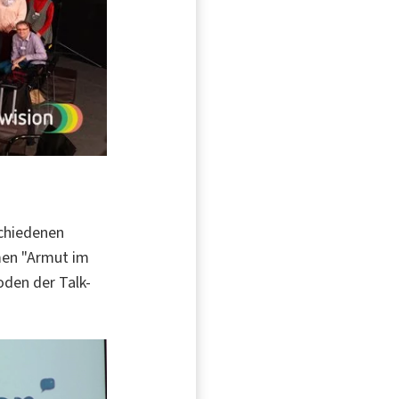
chiedenen
men "Armut im
oden der Talk-