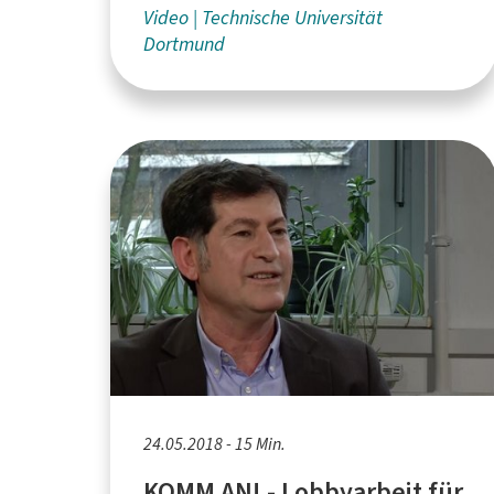
Bundesverband NeMO e.V. und der
Video
Technische Universität
Dortmund
FH Dortmund
24.05.2018 - 15 Min.
KOMM AN! - Lobbyarbeit für