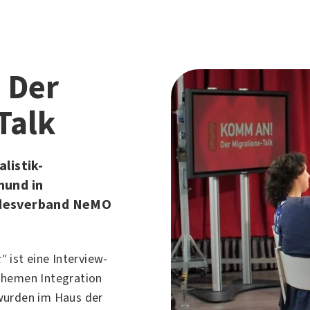
 Der
Talk
listik-
mund in
desverband NeMO
k"
ist eine Interview-
Themen Integration
wurden im Haus der