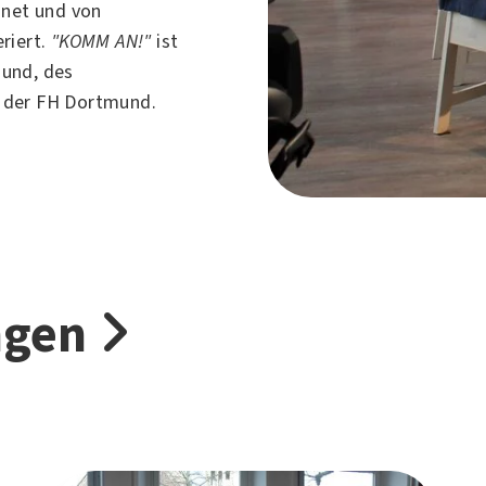
net und von
riert.
"KOMM AN!"
ist
mund
, des
 der
FH Dortmund
.
ngen