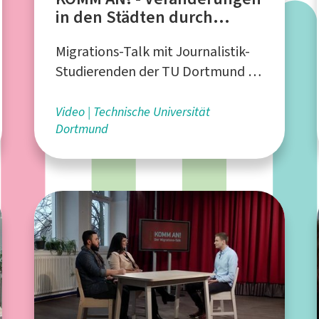
in den Städten durch
Migration
Migrations-Talk mit Journalistik-
Studierenden der TU Dortmund in
Kooperation mit dem
Bundesverband NeMO e.V. und der
Video
Technische Universität
Dortmund
FH Dortmund