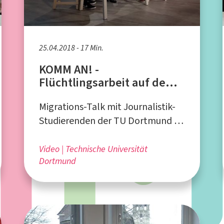
25.04.2018 - 17 Min.
KOMM AN! -
Flüchtlingsarbeit auf dem
Land - VMDO e.V. in Waltrop
Migrations-Talk mit Journalistik-
Studierenden der TU Dortmund in
Kooperation mit dem
Bundesverband NeMO e.V. und der
Video
Technische Universität
Dortmund
FH Dortmund