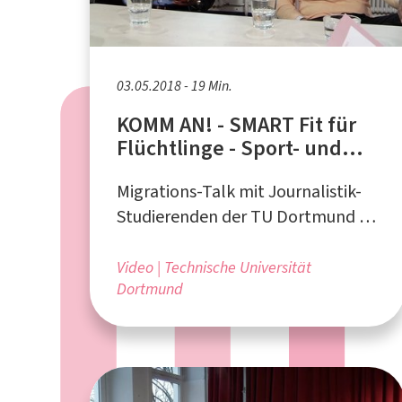
03.05.2018 - 19 Min.
KOMM AN! - SMART Fit für
Flüchtlinge - Sport- und
Ernährungsangebote im
Migrations-Talk mit Journalistik-
Haus der Vielfalt
Studierenden der TU Dortmund in
Kooperation mit dem
Bundesverband NeMO e.V. und der
Video
Technische Universität
Dortmund
FH Dortmund