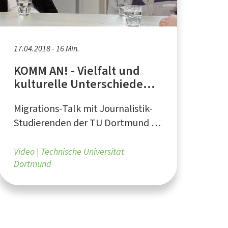
17.04.2018 - 16 Min.
KOMM AN! - Vielfalt und
kulturelle Unterschiede
unter Migranten
Migrations-Talk mit Journalistik-
Studierenden der TU Dortmund in
Kooperation mit dem
Bundesverband NeMO e.V. und der
Video
Technische Universität
Dortmund
FH Dortmund