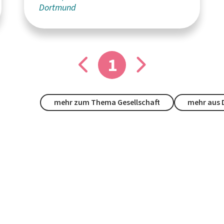
Dortmund
FH Dortmund
1
mehr zum Thema Gesellschaft
mehr aus