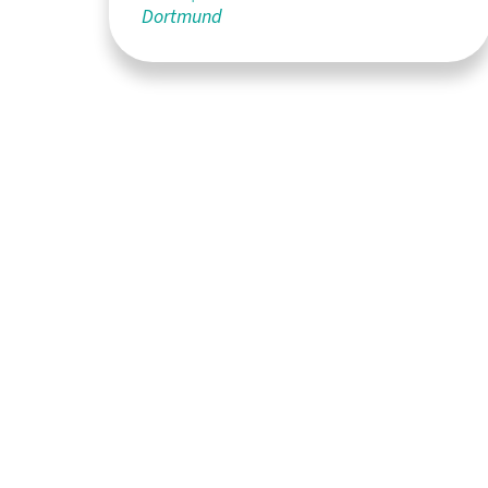
Dortmund
FH Dortmund