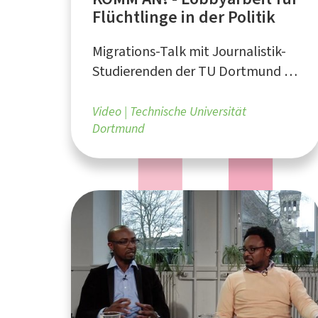
Flüchtlinge in der Politik
Migrations-Talk mit Journalistik-
Studierenden der TU Dortmund in
Kooperation mit dem
Bundesverband NeMO e.V. und der
Video
Technische Universität
Dortmund
FH Dortmund