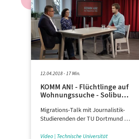
12.04.2018 - 17 Min.
KOMM AN! - Flüchtlinge auf
Wohnungssuche - Solibund
e.V. in Köln
Migrations-Talk mit Journalistik-
Studierenden der TU Dortmund in
Kooperation mit dem
Bundesverband NeMO e.V. und der
Video
Technische Universität