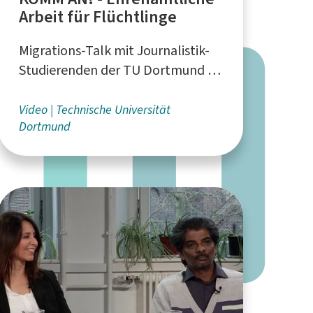
Arbeit für Flüchtlinge
Migrations-Talk mit Journalistik-
Studierenden der TU Dortmund in
Kooperation mit dem
Bundesverband NeMO e.V. und der
Video
Technische Universität
Dortmund
FH Dortmund