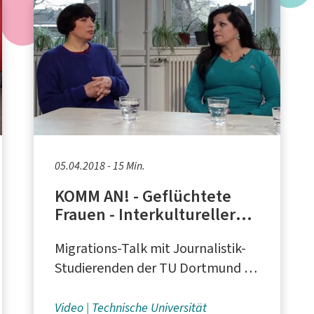
05.04.2018 - 15 Min.
KOMM AN! - Geflüchtete
Frauen - Interkultureller
Elternverein e.V. in
Migrations-Talk mit Journalistik-
Bielefeld
Studierenden der TU Dortmund in
Kooperation mit dem
Bundesverband NeMO e.V. und der
Video
Technische Universität