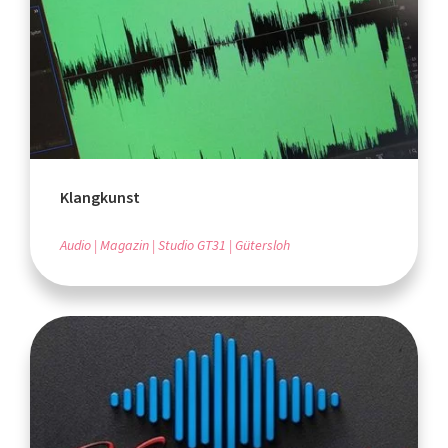
Klangkunst
Audio
Magazin
Studio GT31
Gütersloh