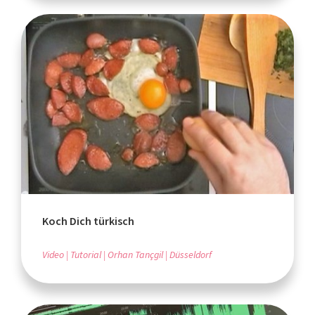
Koch Dich türkisch
Video
Tutorial
Orhan Tançgil
Düsseldorf