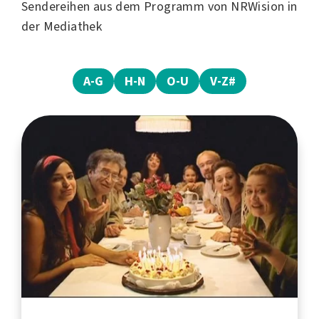
Sendereihen aus dem Programm von NRWision in
der Mediathek
A-G
H-N
O-U
V-Z#