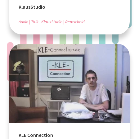
KlausStudio
Audio
Talk
KlausStudio
Remscheid
KLE Connection