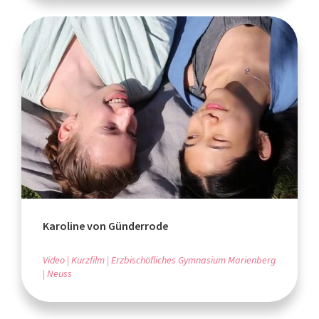
Karoline von Günderrode
Video
Kurzfilm
Erzbischöfliches Gymnasium Marienberg
Neuss