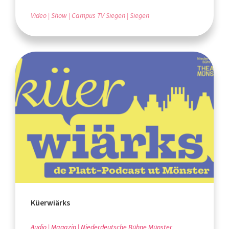
Video
Show
Campus TV Siegen
Siegen
Küerwiärks
Audio
Magazin
Niederdeutsche Bühne Münster