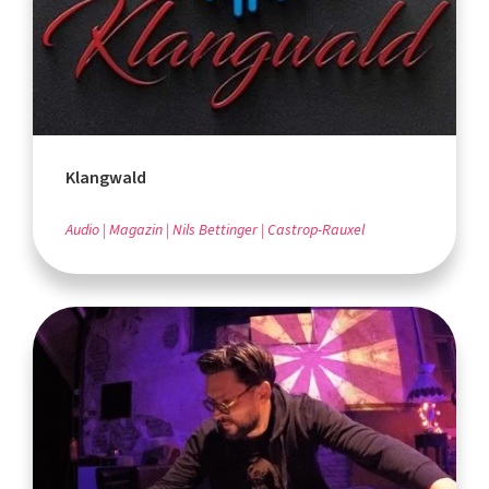
Klangwald
Audio
Magazin
Nils Bettinger
Castrop-Rauxel