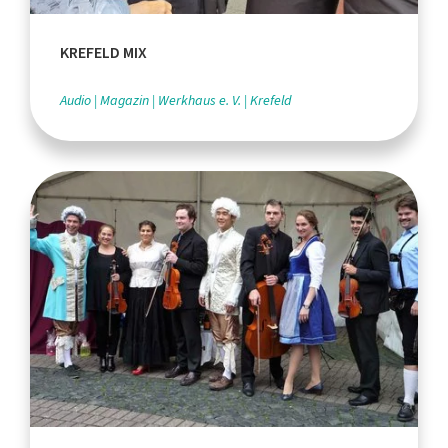
KREFELD MIX
Audio
Magazin
Werkhaus e. V.
Krefeld