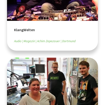
KlangWelten
Audio
Magazin
Achim Zepezauer
Dortmund