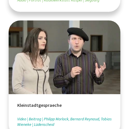
Audio
Porträt
Radiowerkstatt Raspel
Siegburg
Kleinstadtgespraeche
Video
Beitrag
Philipp Morlock, Bernard Reynaud, Tobias
Wieneke
Lüdenscheid