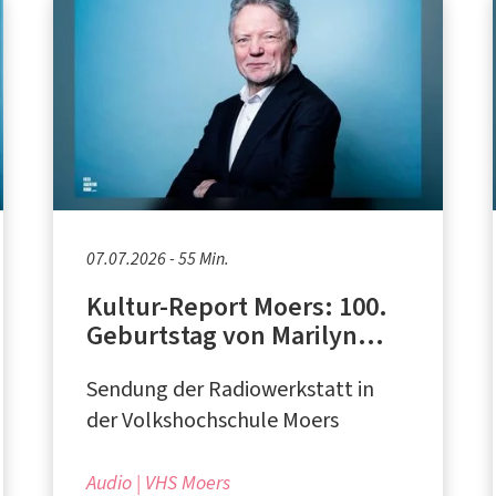
07.07.2026 - 55 Min.
Kultur-Report Moers: 100.
Geburtstag von Marilyn
Monroe und Miles Davis,
Sendung der Radiowerkstatt in
Gedenken an Angelika
Domröse
der Volkshochschule Moers
Audio
VHS Moers