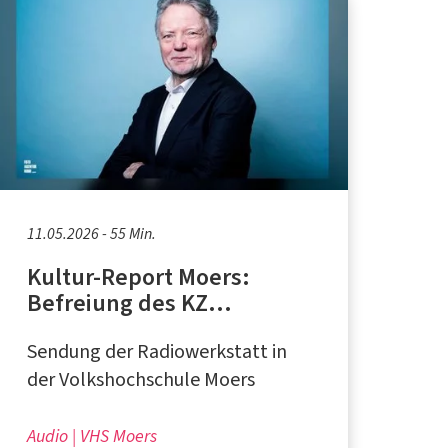
11.05.2026 - 55 Min.
Kultur-Report Moers:
Befreiung des KZ
Buchenwald, Musik-Größen
Sendung der Radiowerkstatt in
feiern runde Geburtstage
der Volkshochschule Moers
Audio
VHS Moers