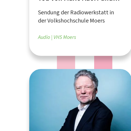
75. Geburtstag von
Sendung der Radiowerkstatt in
Wolfgang Niedecken
der Volkshochschule Moers
Audio
VHS Moers