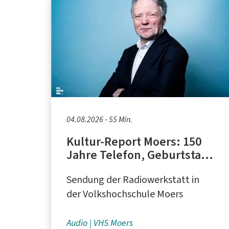
04.08.2026 - 55 Min.
Kultur-Report Moers: 150
Jahre Telefon, Geburtstage
von Ingeborg Bachmann
Sendung der Radiowerkstatt in
und Rafik Schami
der Volkshochschule Moers
Audio
VHS Moers