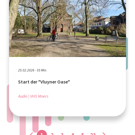
25.02.2026 - 55 Min.
Start der "Vluyner Oase"
Audio
VHS Moers
1
2
3
4
5
23