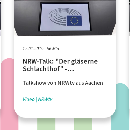
17.01.2019 - 56 Min.
NRW-Talk: "Der gläserne
Schlachthof" -
Verfehlungen in der
Talkshow von NRWtv aus Aachen
Fleischindustrie
Video
NRWtv