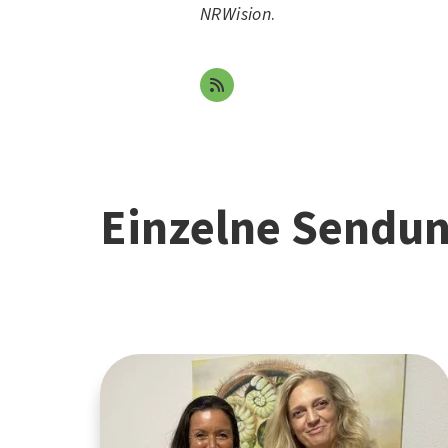
NRWision
.
Einzelne Sendu