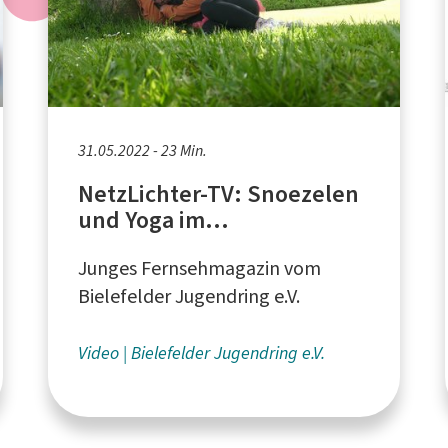
31.05.2022 - 23 Min.
NetzLichter-TV: Snoezelen
und Yoga im
Freizeitzentrum Stieghorst,
Junges Fernsehmagazin vom
KiJu Kreativmarkt in Brake
Bielefelder Jugendring e.V.
Video
Bielefelder Jugendring e.V.