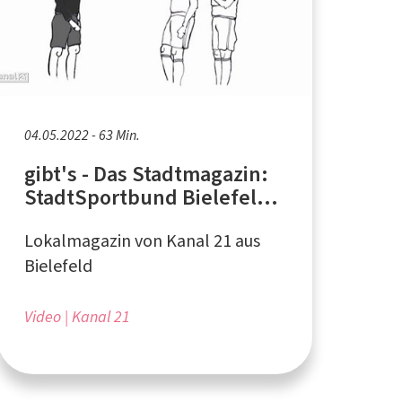
04.05.2022 - 63 Min.
gibt's - Das Stadtmagazin:
StadtSportbund Bielefeld,
Warminia Anstoß Bielefeld,
Lokalmagazin von Kanal 21 aus
Hermannslauf 2022
Bielefeld
Video
Kanal 21