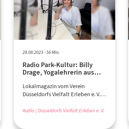
28.08.2023 - 56 Min.
Radio Park-Kultur: Billy
Drage, Yogalehrerin aus
Düsseldorf
Lokalmagazin vom Verein
Düsseldorfs Vielfalt Erleben e. V. -
produziert von StreamD e. V. aus
Düsseldorf
Audio
Düsseldorfs Vielfalt Erleben e. V.