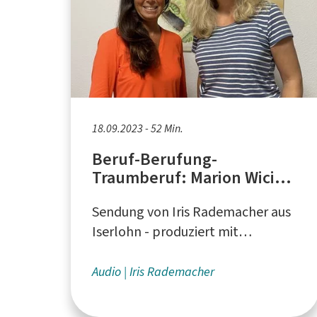
18.09.2023 - 52 Min.
Beruf-Berufung-
Traumberuf: Marion Wiciß
und Sabine Ilske,
Sendung von Iris Rademacher aus
Seminarhaus für
ganzheitliche Gesundheit
Iserlohn - produziert mit
Unterstützung vom Förderverein
Lokalfunk Iserlohn (FÖLOK) e. V.
Audio
Iris Rademacher