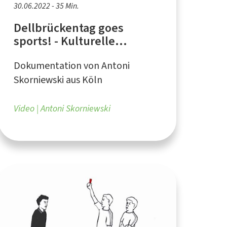
30.06.2022 - 35 Min.
Dellbrückentag goes
sports! - Kulturelle
Erkundung in Dellbrück
Dokumentation von Antoni
2022
Skorniewski aus Köln
Video
Antoni Skorniewski