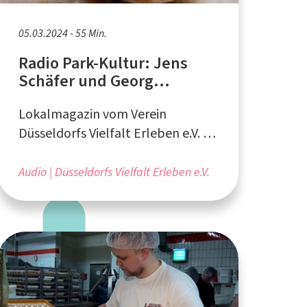
05.03.2024 - 55 Min.
Radio Park-Kultur: Jens
Schäfer und Georg
Kretzschmar,
Lokalmagazin vom Verein
"Stiftungsfonds
Bildungsfrühstück"
Düsseldorfs Vielfalt Erleben e.V. -
produziert von StreamD e.V. aus
Düsseldorf
Audio
Düsseldorfs Vielfalt Erleben e.V.