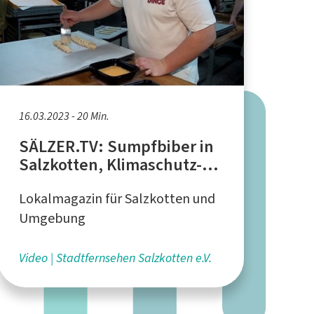
16.03.2023 - 20 Min.
SÄLZER.TV: Sumpfbiber in
Salzkotten, Klimaschutz-
Werkstatt, Azubi-Nacht in
Lokalmagazin für Salzkotten und
der Bäckerei Lange
Umgebung
Video
Stadtfernsehen Salzkotten e.V.