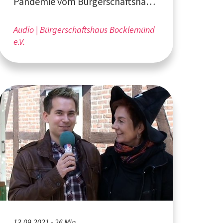
Pandemie vom Bürgerschaftshaus
Bocklemünd e.V. aus Köln
Audio
Bürgerschaftshaus Bocklemünd
e.V.
13.09.2021 - 26 Min.