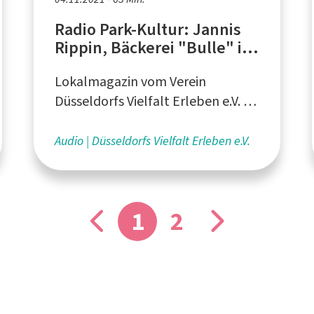
Radio Park-Kultur: Jannis
Rippin, Bäckerei "Bulle" in
Düsseldorf
Lokalmagazin vom Verein
Düsseldorfs Vielfalt Erleben e.V. -
produziert von StreamD e.V. aus
Düsseldorf
Audio
Düsseldorfs Vielfalt Erleben e.V.
1
2