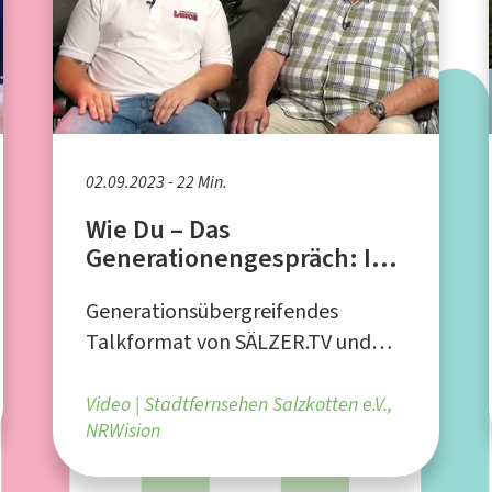
02.09.2023 - 22 Min.
Wie Du – Das
Generationengespräch: Ich
bin Bäcker
Generationsübergreifendes
Talkformat von SÄLZER.TV und
NRWision
Video
Stadtfernsehen Salzkotten e.V.,
NRWision