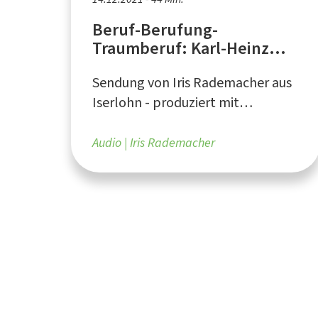
Beruf-Berufung-
Traumberuf: Karl-Heinz
Schröder, Bäckermeister
Sendung von Iris Rademacher aus
Iserlohn - produziert mit
Unterstützung vom Förderverein
Lokalfunk Iserlohn (FÖLOK) e.V.
Audio
Iris Rademacher