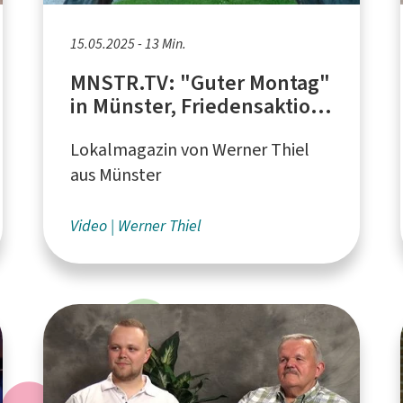
15.05.2025 - 13 Min.
MNSTR.TV: "Guter Montag"
in Münster, Friedensaktion
zum Ende des Zweiten
Lokalmagazin von Werner Thiel
Weltkrieges
aus Münster
Video
Werner Thiel