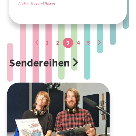
Audio
Michael Rölver
1
2
3
4
5
Sendereihen