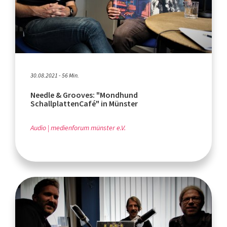
30.08.2021 - 56 Min.
Needle & Grooves: "Mondhund
SchallplattenCafé" in Münster
Audio
medienforum münster e.V.