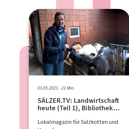
03.05.2021 - 21 Min.
SÄLZER.TV: Landwirtschaft
heute (Teil 1), Bibliothek
liefert mit Fahrrad, Möwen
Lokalmagazin für Salzkotten und
in Salzkotten