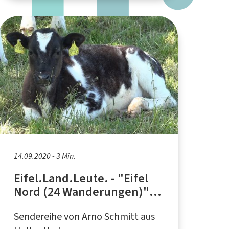
14.09.2020 - 3 Min.
Eifel.Land.Leute. - "Eifel
Nord (24 Wanderungen)" -
Wanderführer von Ingrid
Sendereihe von Arno Schmitt aus
Retterath