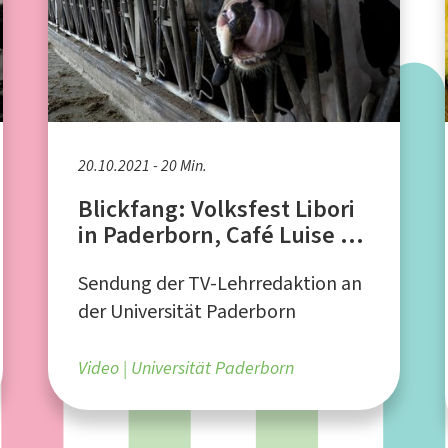
20.10.2021 - 20 Min.
Blickfang: Volksfest Libori
in Paderborn, Café Luise in
Werl, Freilichtbühne
Sendung der TV-Lehrredaktion an
Schloß Neuhaus
der Universität Paderborn
Video
Universität Paderborn