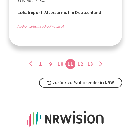
19.07.2017 - 53 Min.
Lokalreport: Altersarmut in Deutschland
Audio
Lokalstudio Kreuztal
1
9
10
11
12
13
zurück zu Radiosender in NRW