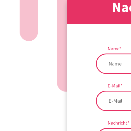
Na
Name
*
E-Mail
*
Nachricht
*