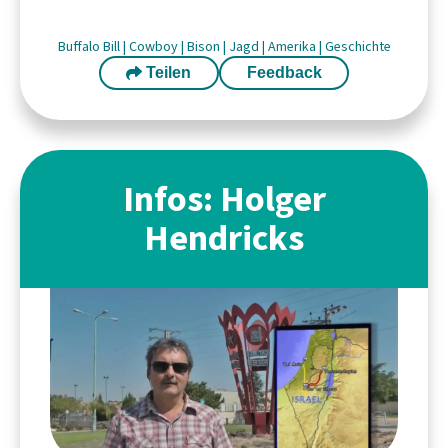
Buffalo Bill
|
Cowboy
|
Bison
|
Jagd
|
Amerika
|
Geschichte
Teilen
Feedback
Infos: Holger
Hendricks