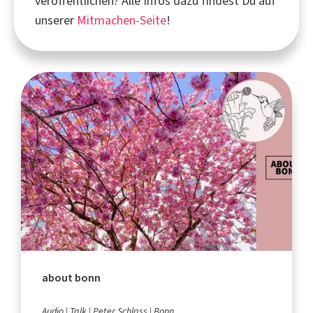
veröffentlichen? Alle Infos dazu findest Du auf
unserer
Mitmachen-Seite
!
about bonn
Audio
Talk
Peter Schlass
Bonn