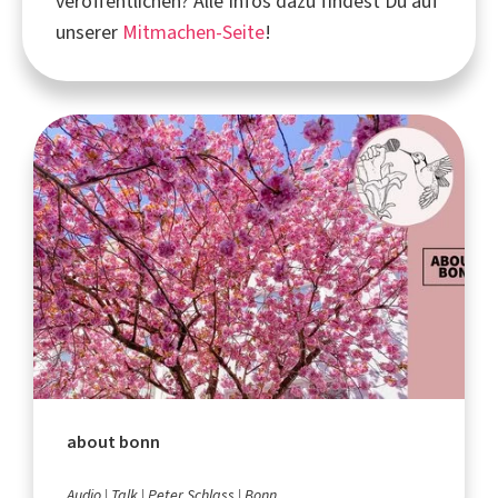
veröffentlichen? Alle Infos dazu findest Du auf
unserer
Mitmachen-Seite
!
about bonn
Audio
Talk
Peter Schlass
Bonn