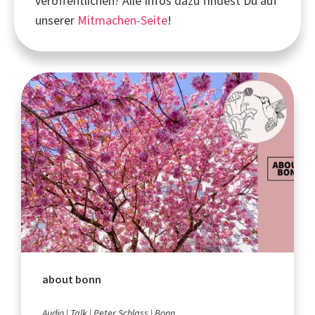
veröffentlichen? Alle Infos dazu findest Du auf
unserer
Mitmachen-Seite
!
about bonn
Audio
Talk
Peter Schlass
Bonn