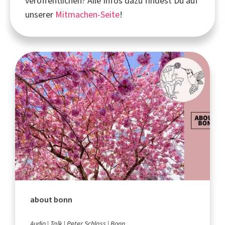
veröffentlichen? Alle Infos dazu findest Du auf
unserer
Mitmachen-Seite
!
about bonn
Audio
Talk
Peter Schlass
Bonn