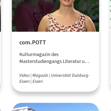
com.POTT
Kulturmagazin des
Masterstudiengangs Literatur und
Medienpraxis LuM an der
Universität Duisburg-Essen
Video
Magazin
Universität Duisburg-
Essen
Essen