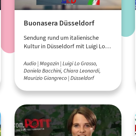
Buonasera Düsseldorf
Sendung rund um italienische
Kultur in Düsseldorf mit Luigi Lo
Grasso, Daniela Bacchini, Chiara
Leonardi und Maurizio Giangreco
Audio
Magazin
Luigi Lo Grasso,
Daniela Bacchini, Chiara Leonardi,
Maurizio Giangreco
Düsseldorf