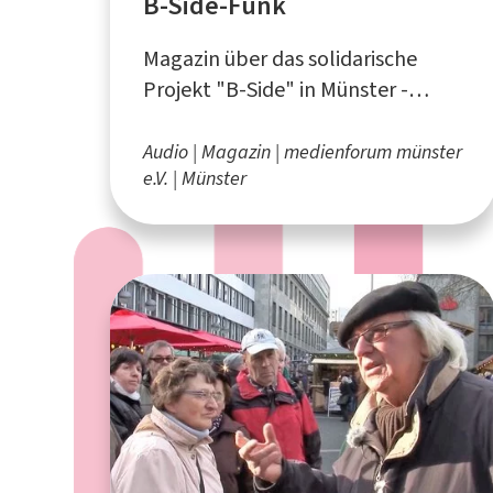
B-Side-Funk
Magazin über das solidarische
Projekt "B-Side" in Münster -
produziert beim medienforum
münster e.V.
Audio
Magazin
medienforum münster
e.V.
Münster