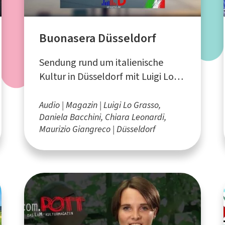
Buonasera Düsseldorf
Sendung rund um italienische
Kultur in Düsseldorf mit Luigi Lo
Grasso, Daniela Bacchini, Chiara
Leonardi und Maurizio Giangreco
Audio
Magazin
Luigi Lo Grasso,
Daniela Bacchini, Chiara Leonardi,
Maurizio Giangreco
Düsseldorf