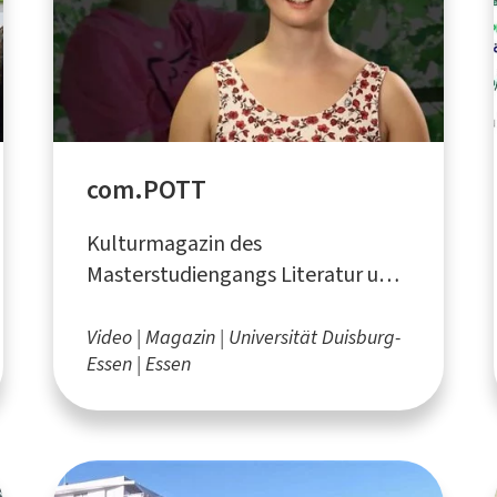
com.POTT
Kulturmagazin des
Masterstudiengangs Literatur und
Medienpraxis LuM an der
Universität Duisburg-Essen
Video
Magazin
Universität Duisburg-
Essen
Essen