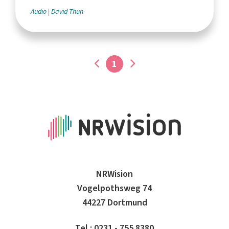
Audio
David Thun
1
NRWision
Vogelpothsweg 74
44227 Dortmund
Tel.: 0231 - 755 8380