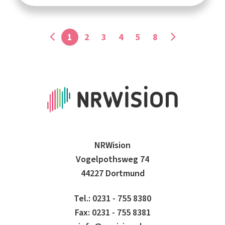
1
2
3
4
5
8
NRWision
Vogelpothsweg 74
44227 Dortmund
Tel.: 0231 - 755 8380
Fax: 0231 - 755 8381