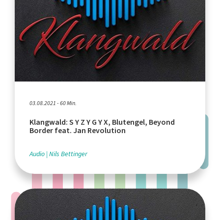
03.08.2021 - 60 Min.
Klangwald: S Y Z Y G Y X, Blutengel, Beyond
Border feat. Jan Revolution
Audio
Nils Bettinger