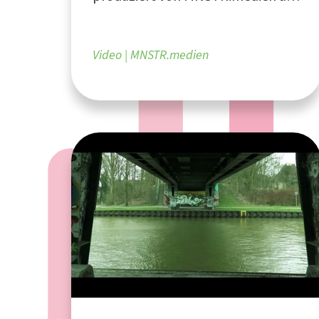
Münster
Video
MNSTR.medien