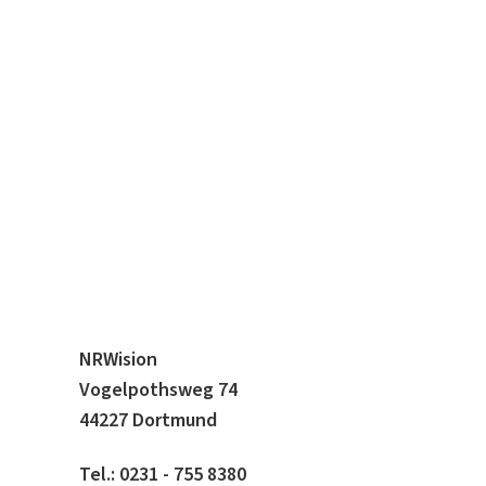
NRWision
Vogelpothsweg 74
44227 Dortmund
Tel.: 0231 - 755 8380