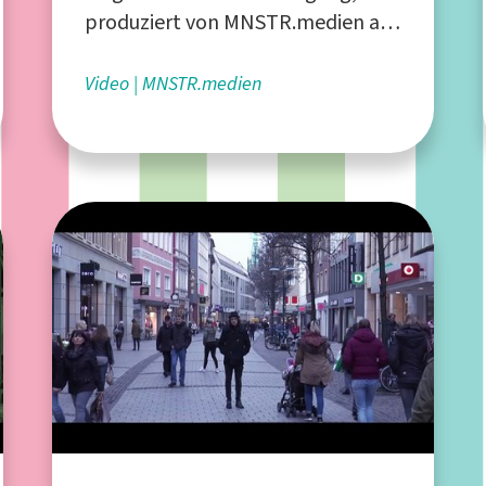
produziert von MNSTR.medien aus
Münster
Video
MNSTR.medien