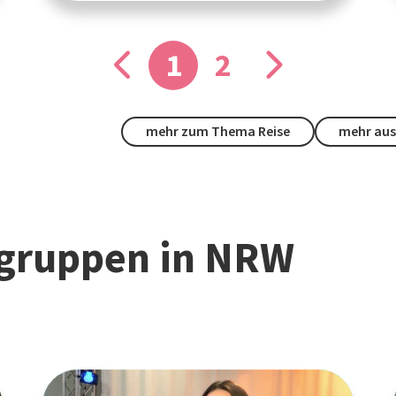
1
2
mehr zum Thema Reise
mehr aus
gruppen in NRW