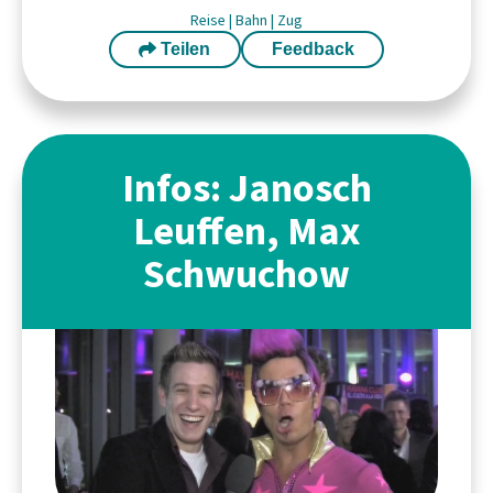
Reise
|
Bahn
|
Zug
Teilen
Feedback
Infos: Janosch
Leuffen, Max
Schwuchow