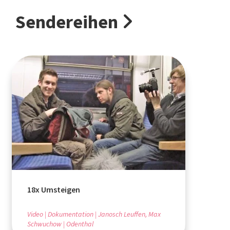
Sendereihen
18x Umsteigen
Video
Dokumentation
Janosch Leuffen, Max
Schwuchow
Odenthal