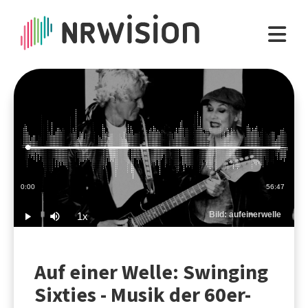
Loaded
:
0.29%
Current
0:00
Duration
56:47
Time
Bild: aufeinerwelle
1x
Play
Mute
Playback
Rate
Auf einer Welle: Swinging
Sixties - Musik der 60er-