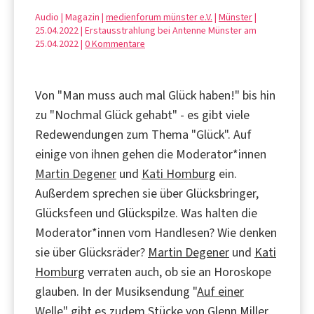
Audio | Magazin |
medienforum münster e.V.
|
Münster
|
25.04.2022 | Erstausstrahlung bei Antenne Münster am
25.04.2022 |
0 Kommentare
Von "Man muss auch mal Glück haben!" bis hin
zu "Nochmal Glück gehabt" - es gibt viele
Redewendungen zum Thema "Glück". Auf
einige von ihnen gehen die Moderator*innen
Martin Degener
und
Kati Homburg
ein.
Außerdem sprechen sie über Glücksbringer,
Glücksfeen und Glückspilze. Was halten die
Moderator*innen vom Handlesen? Wie denken
sie über Glücksräder?
Martin Degener
und
Kati
Homburg
verraten auch, ob sie an Horoskope
glauben. In der Musiksendung "
Auf einer
Welle
" gibt es zudem Stücke von Glenn Miller,