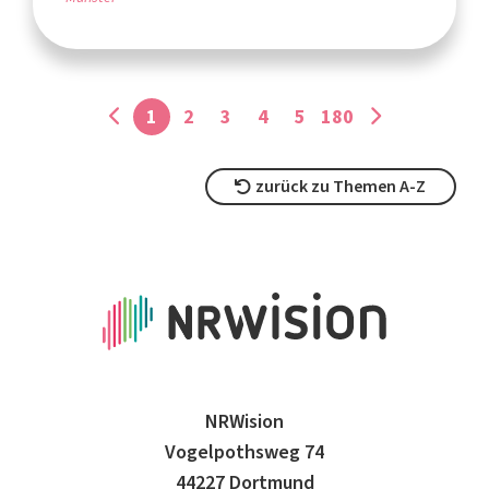
1
2
3
4
5
180
zurück zu Themen A-Z
NRWision
Vogelpothsweg 74
44227 Dortmund