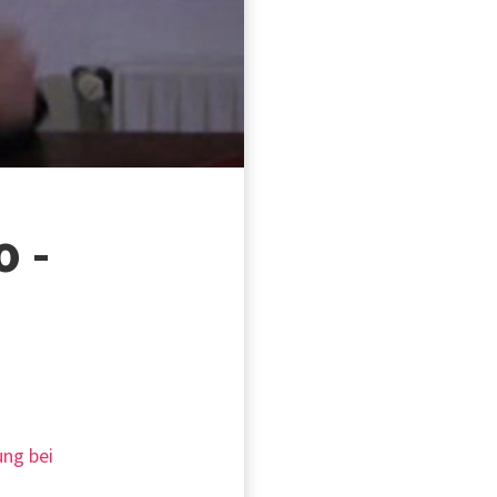
o -
ung bei