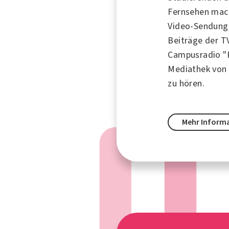
Fernsehen mach
Video-Sendunge
Beiträge der T
Campusradio "R
Mediathek von
zu hören.
Mehr Inform