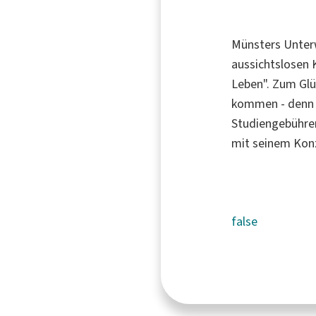
Münsters Unterw
aussichtslosen 
Leben". Zum Glü
kommen - denn e
Studiengebühren
mit seinem Konz
false