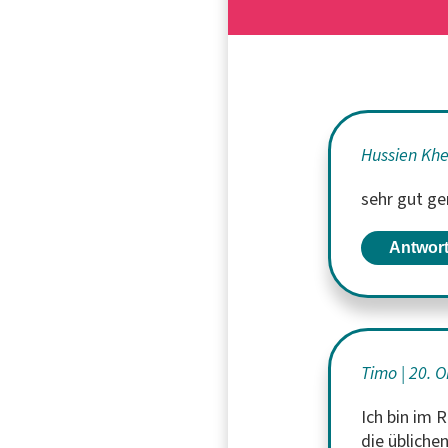
Hussien Kh
sehr gut ge
Antwor
Timo
20. 
Ich bin im
die übliche