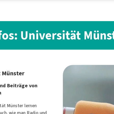
fos: Universität Müns
t Münster
nd Beiträge von
n
ität Münster lernen
uch, wie man Radio und