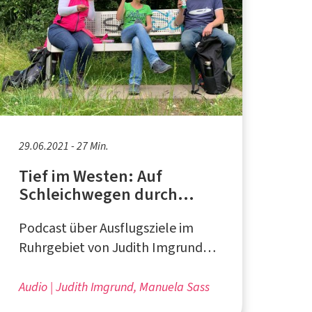
29.06.2021 - 27 Min.
Tief im Westen: Auf
Schleichwegen durch
Bochum und Wanne-Eickel
Podcast über Ausflugsziele im
- Teil 1
Ruhrgebiet von Judith Imgrund
und Manuela Sass aus Duisburg
Audio
Judith Imgrund, Manuela Sass