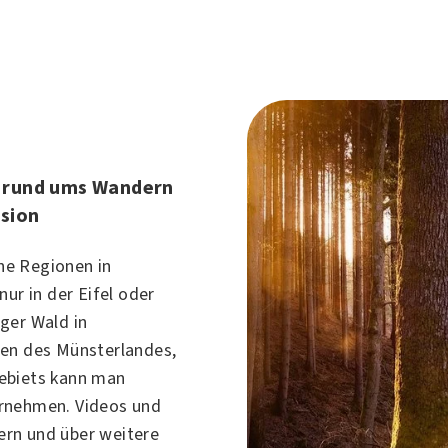
e rund ums Wandern
sion
ne Regionen in
ur in der Eifel oder
ger Wald in
len des Münsterlandes,
ebiets
kann man
rnehmen. Videos und
rn und über weitere