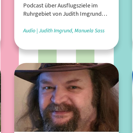
Podcast über Ausflugsziele im
Ruhrgebiet von Judith Imgrund
und Manuela Sass aus Duisburg
Audio
Judith Imgrund, Manuela Sass