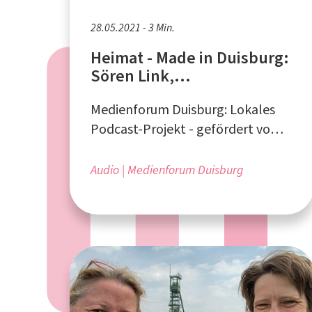
28.05.2021 - 3 Min.
Heimat - Made in Duisburg:
Sören Link,
Oberbürgermeister über
Medienforum Duisburg: Lokales
Lieblingsorte in Duisburg
Podcast-Projekt - gefördert vom
Ministerium für Heimat,
Kommunales, Bau und
Audio
Medienforum Duisburg
Gleichstellung des Landes NRW