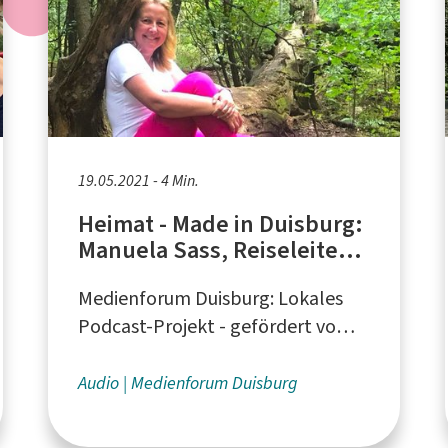
19.05.2021 - 4 Min.
Heimat - Made in Duisburg:
Manuela Sass, Reiseleiterin
und Wanderführerin
Medienforum Duisburg: Lokales
Podcast-Projekt - gefördert vom
Ministerium für Heimat,
Kommunales, Bau und
Audio
Medienforum Duisburg
Gleichstellung des Landes NRW