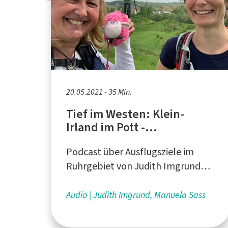
20.05.2021 - 35 Min.
Tief im Westen: Klein-
Irland im Pott -
Zechenroute in Castrop-
Podcast über Ausflugsziele im
Rauxel
Ruhrgebiet von Judith Imgrund
und Manuela Sass aus Duisburg
Audio
Judith Imgrund, Manuela Sass