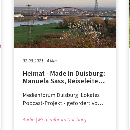
02.08.2021 - 4 Min.
Heimat - Made in Duisburg:
Manuela Sass, Reiseleiterin
entdeckt ihre Heimat
Medienforum Duisburg: Lokales
Podcast-Projekt - gefördert vom
Ministerium für Heimat,
Kommunales, Bau und
Audio
Medienforum Duisburg
Gleichstellung des Landes NRW