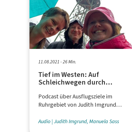
11.08.2021 - 26 Min.
Tief im Westen: Auf
Schleichwegen durch
Bochum und Wanne-Eickel
Podcast über Ausflugsziele im
- Teil 2
Ruhrgebiet von Judith Imgrund
und Manuela Sass aus Duisburg
Audio
Judith Imgrund, Manuela Sass