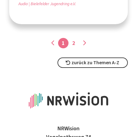
Audio
Bielefelder Jugendring e.V.
1
2
zurück zu Themen A-Z
NRWision
Vogelpothsweg 74