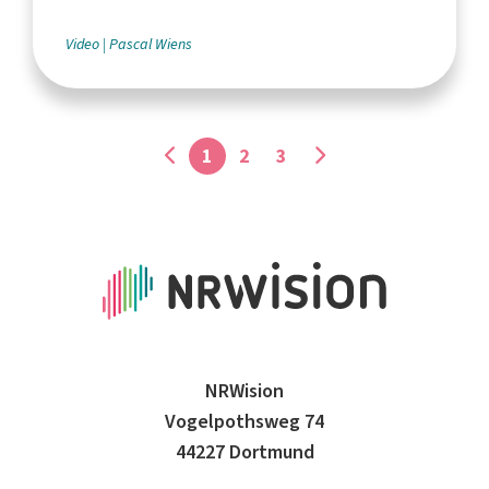
Video
Pascal Wiens
1
2
3
NRWision
Vogelpothsweg 74
44227 Dortmund