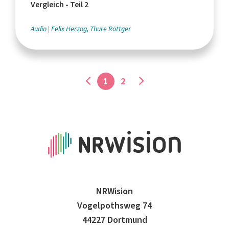
Vergleich - Teil 2
Audio
Felix Herzog, Thure Röttger
1
2
NRWision
Vogelpothsweg 74
44227 Dortmund