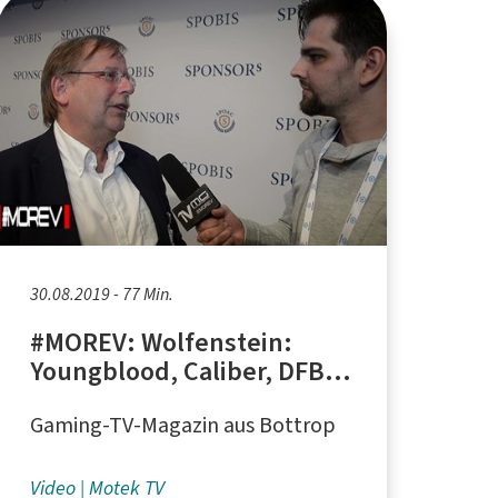
30.08.2019 - 77 Min.
#MOREV: Wolfenstein:
Youngblood, Caliber, DFB-
Präsident Dr. Rainer Koch
Gaming-TV-Magazin aus Bottrop
im Interview
Video
Motek TV