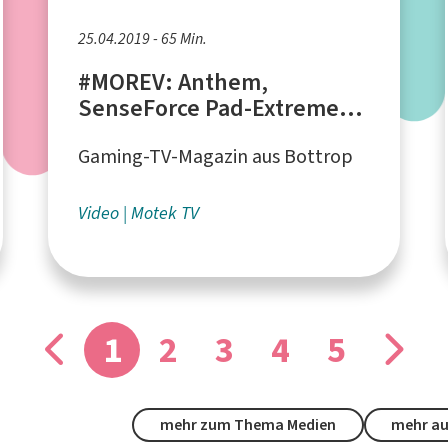
25.04.2019 - 65 Min.
#MOREV: Anthem,
SenseForce Pad-Extreme,
Dorothee Bär im Interview
Gaming-TV-Magazin aus Bottrop
Video
Motek TV
1
2
3
4
5
mehr zum Thema Medien
mehr au