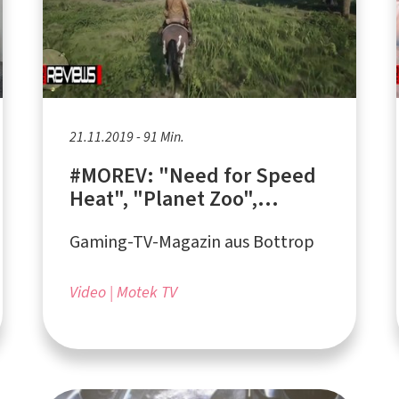
21.11.2019 - 91 Min.
#MOREV: "Need for Speed
Heat", "Planet Zoo",
"Global Masters 2020" in
Gaming-TV-Magazin aus Bottrop
der VELTINS-Arena
Video
Motek TV