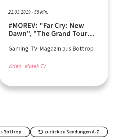
21.03.2019 - 58 Min.
#MOREV: "Far Cry: New
Dawn", "The Grand Tour
Game", "IEM Major:
Gaming-TV-Magazin aus Bottrop
Katowice 2019" – E-Sports-
Turnier
Video
Motek TV
s Bottrop
zurück zu Sendungen A-Z