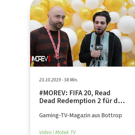
23.10.2019 - 58 Min.
#MOREV: FIFA 20, Read
Dead Redemption 2 für den
PC, Anuga 2019 -
Gaming-TV-Magazin aus Bottrop
Lebensmittelmesse Köln
Video
Motek TV