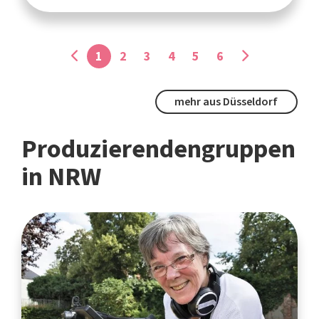
1
2
3
4
5
6
mehr aus Düsseldorf
Produzierendengruppen
in NRW