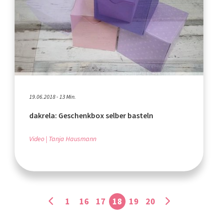
19.06.2018 - 13 Min.
dakrela: Geschenkbox selber basteln
Video
Tanja Hausmann
1
16
17
18
19
20