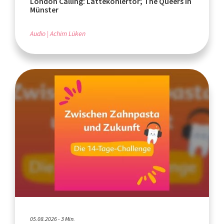
London Calling: Lattekohlertor; The Queers in
Münster
Audio
Achim Lüken
05.08.2026 - 3 Min.