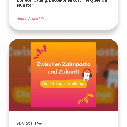
London Calling: Lattekohlertor; The Queers in
Münster
Audio
Achim Lüken
05.08.2026 - 3 Min.