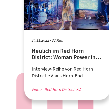
24.11.2022 - 32 Min.
Neulich im Red Horn
District: Woman Power in
Jazz - Nicole Johänntgen,
Interview-Reihe von Red Horn
Saxophonistin
District e.V. aus Horn-Bad
Meinberg
Video
Red Horn District e.V.