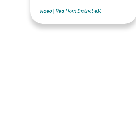
Meinberg
Video
Red Horn District e.V.