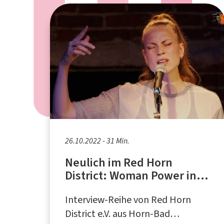
26.10.2022 - 31 Min.
Neulich im Red Horn
District: Woman Power in
Jazz - Leona Berlin, Jazz-
Interview-Reihe von Red Horn
Musikerin
District e.V. aus Horn-Bad