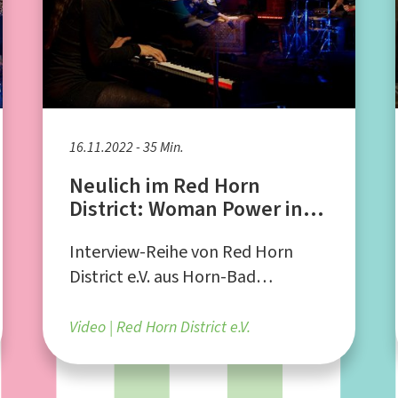
16.11.2022 - 35 Min.
Neulich im Red Horn
District: Woman Power in
Jazz - Beate Wein, Pianistin
Interview-Reihe von Red Horn
District e.V. aus Horn-Bad
Meinberg
Video
Red Horn District e.V.