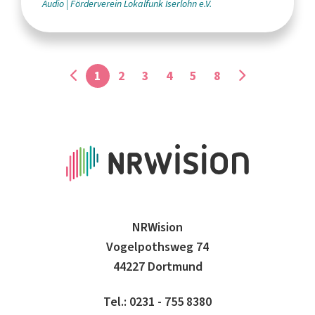
Audio
Förderverein Lokalfunk Iserlohn e.V.
1
2
3
4
5
8
NRWision
Vogelpothsweg 74
44227 Dortmund
Tel.: 0231 - 755 8380