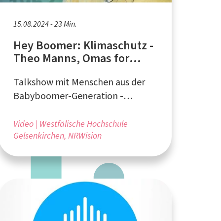
15.08.2024 - 23 Min.
Hey Boomer: Klimaschutz -
Theo Manns, Omas for
Future
Talkshow mit Menschen aus der
Babyboomer-Generation -
produziert von Studierenden der
Westfälischen Hochschule
Video
Westfälische Hochschule
Gelsenkirchen, NRWision
Gelsenkirchen und NRWision