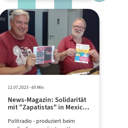
12.07.2023 - 60 Min.
News-Magazin: Solidarität
mit "Zapatistas" in Mexico,
Edo Schmidt von der
Politradio - produziert beim
Gruppe "B.A.S.T.A."