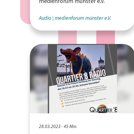
Münster/Osnabrück
medienforum münster e.V.
Audio
medienforum münster e.V.
28.03.2023 - 45 Min.