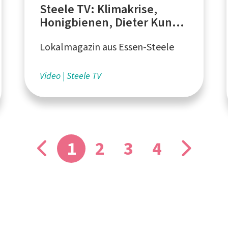
Steele TV: Klimakrise,
Honigbienen, Dieter Kunst
- Künstler und Fotograf
Lokalmagazin aus Essen-Steele
Video
Steele TV
1
2
3
4