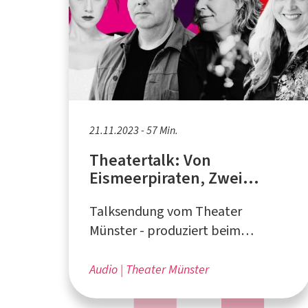
21.11.2023 - 57 Min.
Theatertalk: Von
Eismeerpiraten, Zwei
Sonnen und den
Talksendung vom Theater
berühmten Drei Groschen
Münster - produziert beim
medienforum münster e.V.
Audio
Theater Münster