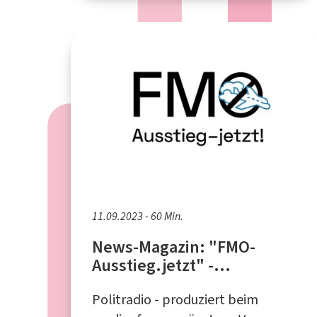
11.09.2023 - 60 Min.
News-Magazin: "FMO-
Ausstieg.jetzt" -
Aktionsbündnis gegen den
Politradio - produziert beim
Flughafen