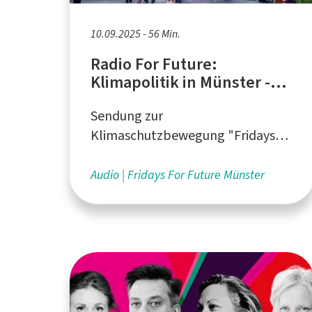
10.09.2025 - 56 Min.
Radio For Future:
Klimapolitik in Münster -
Eine Bilanz, Tempo 30 in
Sendung zur
der Geiststraße, PARK(ing)
Day
Klimaschutzbewegung "Fridays
For Future" - produziert beim
medienforum münster e. V.
Audio
Fridays For Future Münster