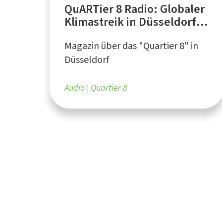
QuARTier 8 Radio: Globaler
Klimastreik in Düsseldorf -
Fridays for Future, Parents
Magazin über das "Quartier 8" in
for Future
Düsseldorf
Audio
Quartier 8