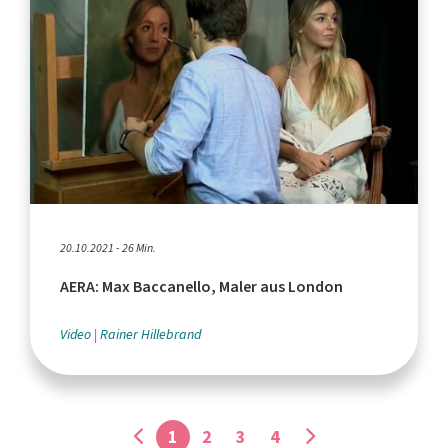
20.10.2021 - 26 Min.
AERA: Max Baccanello, Maler aus London
Video
Rainer Hillebrand
1
2
3
4