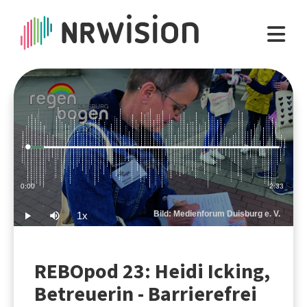
Loaded
:
6.49%
Current
0:00
Duration
2:33
Time
Bild: Medienforum Duisburg e. V.
1x
Play
Mute
Playback
Rate
REBOpod 23: Heidi Icking,
Betreuerin - Barrierefrei