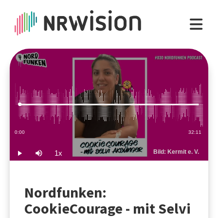
Loaded
:
0.52%
Current
0:00
Duration
32:11
Time
Bild: Kermit e. V.
1x
Play
Mute
Playback
Rate
Nordfunken:
CookieCourage - mit Selvi