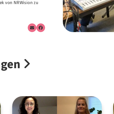
hek von NRWision zu
ngen