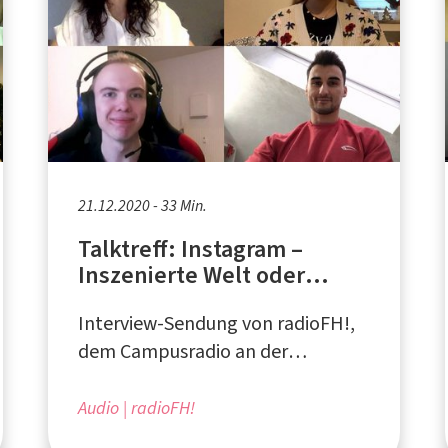
21.12.2020 - 33 Min.
Talktreff: Instagram –
Inszenierte Welt oder
harmloses soziales
Interview-Sendung von radioFH!,
Netzwerk?
dem Campusradio an der
Fachhochschule Südwestfalen
Audio
radioFH!