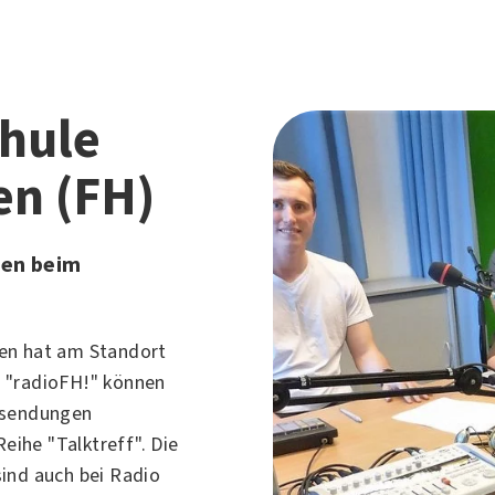
hule
en (FH)
den beim
en hat am Standort
 "radioFH!" können
osendungen
Reihe "Talktreff". Die
ind auch bei Radio