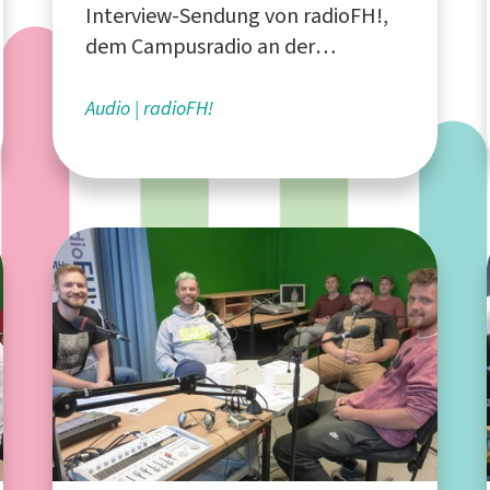
Interview-Sendung von radioFH!,
Deutschland
dem Campusradio an der
Fachhochschule Südwestfalen
Audio
radioFH!