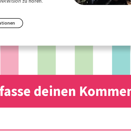
n
NRWision
zu hören.
ationen
fasse deinen Komme