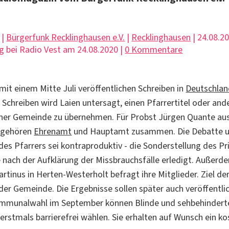
 |
Bürgerfunk Recklinghausen e.V.
|
Recklinghausen
| 24.08.20
g bei Radio Vest am 24.08.2020 |
0 Kommentare
mit einem Mitte Juli veröffentlichen Schreiben in
Deutschla
 Schreiben wird Laien untersagt, einen Pfarrertitel oder and
iner Gemeinde zu übernehmen. Für Probst Jürgen Quante au
 gehören
Ehrenamt
und Hauptamt zusammen. Die Debatte 
des Pfarrers sei kontraproduktiv - die Sonderstellung des Pr
e nach der Aufklärung der Missbrauchsfälle erledigt. Außerd
rtinus in Herten-Westerholt befragt ihre Mitglieder. Ziel de
der Gemeinde. Die Ergebnisse sollen später auch veröffentli
ommunalwahl im September können Blinde und sehbehindert
erstmals barrierefrei wählen. Sie erhalten auf Wunsch ein k