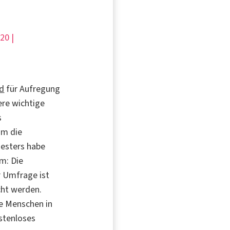
20 |
nd
für Aufregung
ere wichtige
s
um die
iesters habe
em: Die
r Umfrage ist
cht werden.
e Menschen in
ostenloses