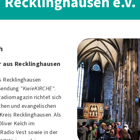
Recklinghausen e.V.
h
 aus Recklinghausen
us Recklinghausen
 Sendung
"KwieKIRCHE"
.
Radiomagazin richtet sich
schen und evangelischen
reis Recklinghausen. Als
liver Kelch im
 Radio Vest sowie in der