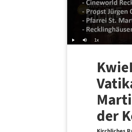
1x
Play
Mute
Playback
Rate
Kwie
Vatik
Marti
der 
Kirchliches 