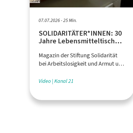
07.07.2026 - 25 Min.
SOLIDARITÄTER*INNEN: 30
Jahre Lebensmitteltisch
Bielefeld und
Magazin der Stiftung Solidarität
Spendenzertifikate
bei Arbeitslosigkeit und Armut und
von Kanal 21 aus Bielefeld
Video
Kanal 21