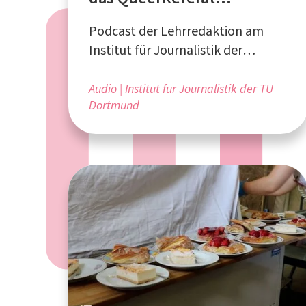
eigentlich, Hendrik Strauß?
Podcast der Lehrredaktion am
Institut für Journalistik der
Technischen Universität
Dortmund
Audio
Institut für Journalistik der TU
Dortmund