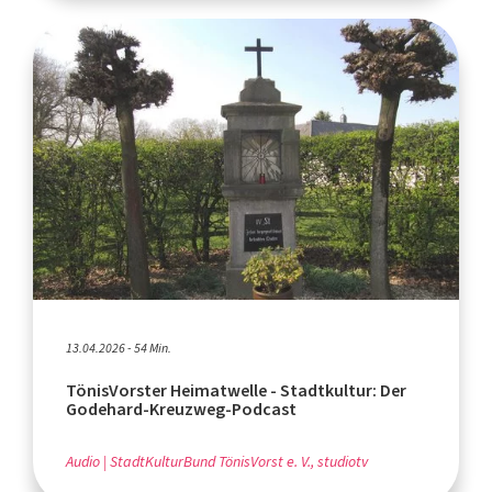
13.04.2026 - 54 Min.
TönisVorster Heimatwelle - Stadtkultur: Der
Godehard-Kreuzweg-Podcast
Audio
StadtKulturBund TönisVorst e. V., studiotv