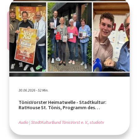
30.06.2026 - 52 Min.
TönisVorster Heimatwelle - Stadtkultur:
RatHouse St. Tönis, Programm des
StadtKulturBunds, Jeckomio
Audio
StadtKulturBund TönisVorst e. V., studiotv