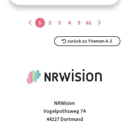
1
2
3
4
5
61
zurück zu Themen A-Z
NRWision
Vogelpothsweg 74
44227 Dortmund